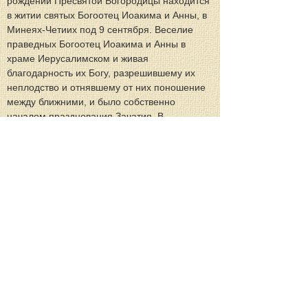
рождении Пресвятой Богородицы находится 
в житии святых Богоотец Иоакима и Анны, в 
Минеях-Четиих под 9 сентября. Веселие 
праведных Богоотец Иоакима и Анны в 
храме Иерусалимском и живая 
благодарность их Богу, разрешившему их 
неплодство и отнявшему от них поношение 
между ближними, и было собственно 
началом празднования Зачатия. В 
Зачавшейся не только Ее праведные 
родители, но и весь мир имел верный залог 
искупления, потому что зачатие Ее было по 
особенному благодатному смотрению 
Божию. Но начало собственно церковного 
празднование Зачатию Богородицы с 
точностью определить трудно, по 
недостатку письменных памятников, но 
можно с доверенностью полагать, что это 
празднование началось с древних времен; 
ибо все обстоятельства жизни Богоматери 
для христиан древних и православных были 
важны и священны. Преп. Андрей Критский 