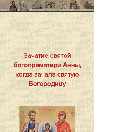
< < < Previous page
Зачатие святой
богопраматери Анны,
когда зачала святую
Богородицу