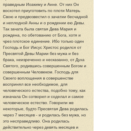
праведным Иоакиму и Анне. От них Он 
восхотел приуготовить по плоти Матерь 
Свою и предвозвестил о зачатии бесчадной 
и неплодной Анны и о рождении ею Девы. 
Так зачата была святая Дева Мария и 
рождена, по обетованию от Бога, хотя и 
чрез плотское единение. Ибо только один 
Господь и Бог Иисус Христос родился от 
Пресвятой Девы Марии без мужа и без 
брака, неизреченно и несказанно, от Духа 
Святого, родившись совершенным Богом и 
совершенным Человеком. Господь для 
Своего воплощения в совершенстве 
воспринял все необходимое, для 
человеческого естества, подобно тому, как 
изначала Он сотворил и соделал и самое 
человеческое естество. Говорили же 
некоторые, будто Пресвятая Дева родилась 
через 7 месяцев - и родилась без мужа, но 
это несправедливо. Она родилась 
действительно через девять месяцев и 