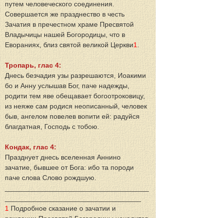
путем человеческого соединения. 
Совершается же празднество в честь 
Зачатия в пречестном храме Пресвятой 
Владычицы нашей Богородицы, что в 
Евораниях, близ святой великой Церкви
1
.
Тропарь, глас 4:
Днесь безчадия узы разрешаются, Иоакими 
бо и Анну услышав Бог, паче надежды, 
родити тем яве обещавает богоотроковицу, 
из неяже сам родися неописанный, человек 
быв, ангелом повелев вопити ей: радуйся 
благдатная, Господь с тобою.
Кондак, глас 4:
Празднует днесь вселенная Аннино 
зачатие, бывшее от Бога: ибо та породи 
паче слова Слово рождшую.
_____________________________________
___________________________________
1
 Подробное сказание о зачатии и 