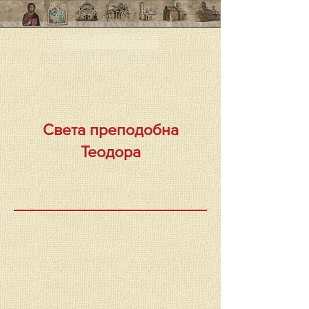
< < < Previous page
Света преподобна
Теодора