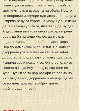
беше недалеко од обале. Неки рибар виде 
човека где се дави, пожури му у помоћ са 
својим чуном, и извезе га на обалу. Пошто 
се опоравио и одмори оде дворјанин цару, и 
исприча беду са буром на мору. Цар желећи 
да га награди упита га, шта жели да му да? 
А дворјанин именова онога рибара и рече 
цару, да би највише желео, да му цар 
подари имање онога рибара украј мора. 
Цар му одмах учини по жељи. Но када се 
дворјанин усели у имање свога највећег 
добротвора, онда овај у очајању оде цару, 
исприча све и пожали се. Он је рече, живот 
спасао дворјанину, а овај га сад гони из 
куће. Чувши за то цар разјари се веома на 
неблагодарног дворјанина и нареди, да му 
се на челу врелим гвожђем уреже: 
„неблагодарни гост“.