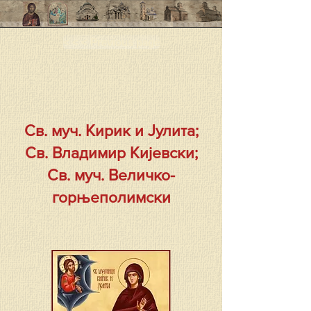
< < < Previous page
Св. муч. Кирик и Јулита;
Св. Владимир Кијевски;
Св. муч. Величко-
горњеполимски