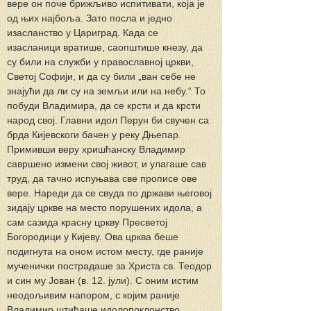
вере он поче брижљиво испитивати, која је 
од њих најбоља. Зато посла и једно 
изасланство у Цариград. Када се 
изасланици вратише, саопштише кнезу, да 
су били на служби у православној цркви, 
Светој Софији, и да су били „ван себе не 
знајући да ли су на земљи или на небу.“ То 
побуди Владимира, да се крсти и да крсти 
народ свој. Главни идол Перун би свучен са 
брда Кијевскоги бачен у реку Дњепар. 
Примивши веру хришћанску Владимир 
савршено измени свој живот, и улагаше сав 
труд, да тачно испуњава све прописе ове 
вере. Нареди да се свуда по држави његовој 
зидају цркве на место порушених идола, а 
сам сазида красну цркву Пресветој 
Богородици у Кијеву. Ова црква беше 
подигнута на оном истом месту, где раније 
мученички пострадаше за Христа св. Теодор 
и син му Јован (в. 12. јули). С оним истим 
неодољивим напором, с којим раније 
Владимир штићаше идолопоклонство, 