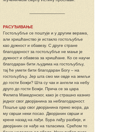
РАСУЂИВАЊЕ
Гостољубље се поштује и у другим верама, 
али хришћанство је истакло гостољубље 
као дужност и обавезу. С друге стране 
благодарност за гостољубље не мање је 
дужност и обавеза за хришћане. Ко се научи 
благодаран бити људима на гостољубљу, 
тај ће умети бити благодаран Богу – на 
гостољубљу. Јер шта смо ми овде на земљи 
до гости Божји? Шта су чак и ангели на небу 
друго до гости Божји. Прича се за цара 
Филипа Македонског, како је страшно казнио 
једног свог дворјанина за неблагодарност. 
Пошље цар свог дворјанина преко мора, да 
му сврши неки посао. Дворјанин сврши и 
крене назад на лађи. Бура лађу разбије, и 
дворјанин се нађе на таласима. Срећом то 