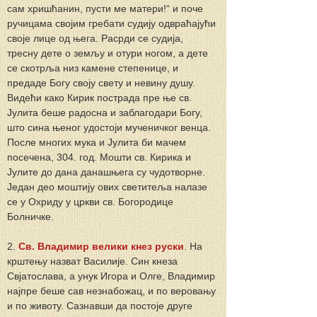
сам хришћанин, пусти ме матери!“ и поче 
ручицама својим гребати судију одвраћајући 
своје лице од њега. Расрди се судија, 
тресну дете о земљу и отури ногом, а дете 
се скотрља низ камене степенице, и 
предаде Богу своју свету и невину душу. 
Видећи како Кирик пострада пре ње св. 
Јулита беше радосна и заблагодари Богу, 
што сина њеног удостоји мученичког венца. 
После многих мука и Јулита би мачем 
посечена, 304. год. Мошти св. Кирика и 
Јулите до дана данашњега су чудотворне. 
Један део моштију ових светитеља налазе 
се у Охриду у цркви св. Богородице 
Болничке.
2. 
Св. Владимир велики кнез руски
. На 
крштењу назват Василије. Син кнеза 
Свјатослава, а унук Игора и Олге, Владимир 
најпре беше сав незнабожац, и по веровању 
и по животу. Сазнавши да постоје друге 