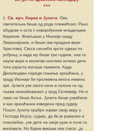
+++
1. 
Св. муч. Кирик и Јулита
. Ова 
светитељка беше од рода племићског. Рано 
обудове и оста с новорођеним младенцем 
Кириком. Живљаше у Иконији граду 
Ликаонијском, и беше сва предана вери 
Христовој. Свога синчића крсти одмах по 
рођењу, а када му беше три године, она га 
научи вери и молитви онолико колико дете 
тога узраста могаше примити. Када 
Диоклецијан нареди гоњење хришћана, у 
граду Иконији би проливена многа невина 
крв. Јулита узе свога сина и склони се од 
гњева незнабожачког у град Селевкију. Но и 
тамо не беше боље. Јулита беше ухваћена 
и као хришћанка изведена пред судију. 
Пошто Јулита храбро изјави своју веру у 
Господа Исуса, судија, да би је ражалио и 
поколебао, узе дете на своје руке и поче га 
миловати. Но Кирик викаше иза гласа: „ја 