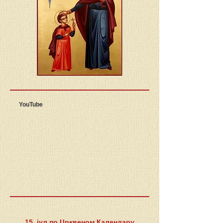
YouTube
15. јул по Црквеном Календару