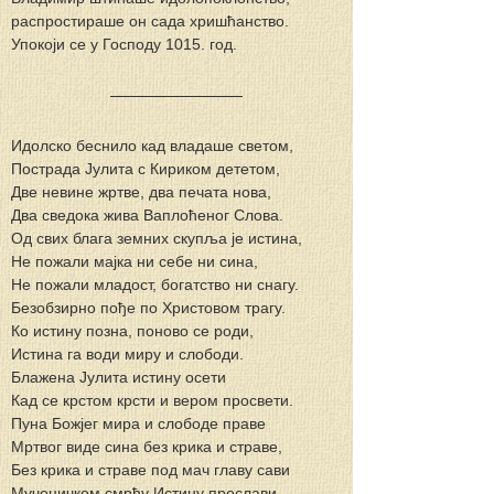
распростираше он сада хришћанство. 
Упокоји се у Господу 1015. год.
Идолско беснило кад владаше светом,
Пострада Јулита с Кириком дететом,
Две невине жртве, два печата нова,
Два сведока жива Ваплоћеног Слова.
Од свих блага земних скупља је истина,
Не пожали мајка ни себе ни сина,
Не пожали младост, богатство ни снагу.
Безобзирно пође по Христовом трагу.
Ко истину позна, поново се роди,
Истина га води миру и слободи.
Блажена Јулита истину осети
Кад се крстом крсти и вером просвети.
Пуна Божјег мира и слободе праве
Мртвог виде сина без крика и страве,
Без крика и страве под мач главу сави
Мученичком смрћу Истину прослави.