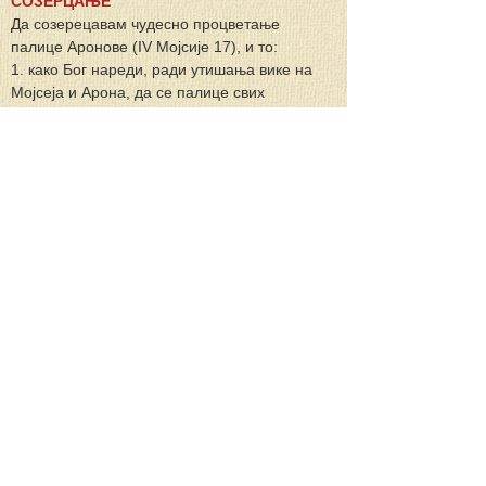
СОЗЕРЦАЊЕ
Да созерецавам чудесно процветање 
палице Аронове (IV Мојсије 17), и то:
1. како Бог нареди, ради утишања вике на 
Мојсеја и Арона, да се палице свих 
старешина домова метну у шатор од 
састанка;
2. како само суха палица Аронова за ноћ 
озелени и процвета и показа род;
3. како и мртву од греха душу људску Бог 
може оживети.
БЕСЕДА
о благодати и миру
Благодат и мир да вам се умножи 
познавањем Бога и Христа Исуса Господа 
нашег. (II Пет. 1, 2)