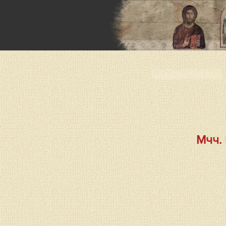
< < < Previous page
Мчч.