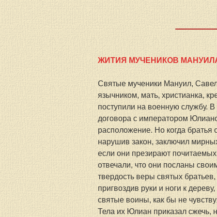
ЖИТИЯ МУЧЕНИКОВ МАНУИЛА
Святые мученики Мануил, Савел 
язычником, мать, христианка, кр
поступили на военную службу. В
договора с императором Юлиано
расположение. Но когда братья 
нарушив закон, заключил мирных 
если они презирают почитаемых 
отвечали, что они посланы своим
твердость веры святых братьев,
пригвоздив руки и ноги к дереву,
святые воины, как бы не чувств
Тела их Юлиан приказал сжечь, 