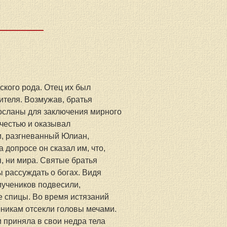
кого рода. Отец их был 
ителя. Возмужав, братья 
осланы для заключения мирного 
честью и оказывал 
и, разгневанный Юлиан, 
допросе он сказал им, что, 
, ни мира. Святые братья 
 рассуждать о богах. Видя 
мучеников подвесили, 
ые спицы. Во время истязаний 
еникам отсекли головы мечами. 
 приняла в свои недра тела 