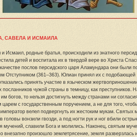
, САВЕЛА И ИСМАИЛА
и Исмаил, родные братья, происходили из знатного персидс
естила детей и воспитала их в твердой вере во Христа Спас
 качестве послов персидского царя Аламундара они были п
м Отступником (361–363). Юлиан принял их с подобающей 
отказались принять участие в языческом жертвоприношени
посланников чужой страны в темницу, как преступников. На 
им богов, то нельзя достигнуть между странами ни согласия
 царем с государственным поручением, а не для того, чтобы
 император велел подвергнуть их жестоким мукам. Святых 
 в головы вонзили гвозди, а под ногти рук и ног вбили остр
уя мучений, славили Бога и молились. Наконец, святым муч
но внезапно произошло землетрясение, земля разверзлась и