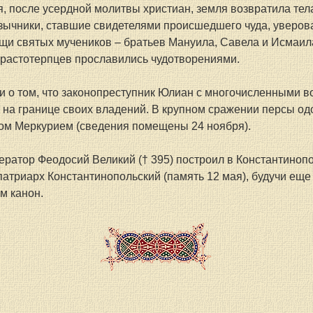
я, после усердной молитвы христиан, земля возвратила тела
зычники, ставшие свидетелями происшедшего чуда, уверова
щи святых мучеников – братьев Мануила, Савела и Исмаила.
трастотерпцев прославились чудотворениями.
и о том, что законопреступник Юлиан с многочисленными во
 на границе своих владений. В крупном сражении персы од
ом Меркурием (сведения помещены 24 ноября).
ератор Феодосий Великий († 395) построил в Константинопо
 патриарх Константинопольский (память 12 мая), будучи еще
м канон.