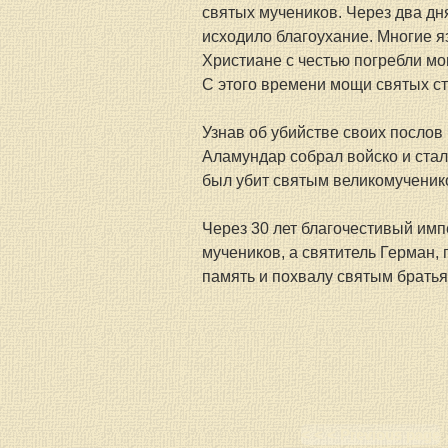
святых мучеников. Через два дн
исходило благоухание. Многие я
Христиане с честью погребли мо
С этого времени мощи святых с
Узнав об убийстве своих послов 
Аламундар собрал войско и стал
был убит святым великомученик
Через 30 лет благочестивый имп
мучеников, а святитель Герман,
память и похвалу святым братья
< < < Previous page