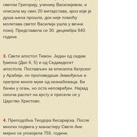
светом Григорију, ученику Василијевом, и 
описала му свих 20 митарстава, кроз које је 
душа њена прошла, док није помоћу 
молитава светог Василија ушла у вечни 
покој. Представила се 30. децембра 940. 
године.
3. 
Свети апостол Тимон. Један од седам 
ђакона (Дап 6, 5) и од Седамдесет 
апостола. Постављен за епископа батрског 
у Арабији, он проповедаше Јеванђеље и 
претрпе многе муке од незнабожаца. Би 
бачен у огањ, но оста неповређен. Најзад 
сконча распет на крсту и пресели се у 
Царство Христово.
4. 
Преподобна Теодора Кесаријска. После 
многих подвига у манастиру Свете Ане 
мирно се упокојила 755. године.