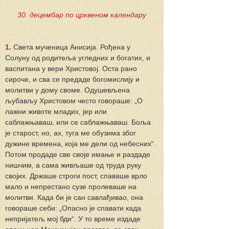
30. децембар по црквеном календару
1. 
Света мученица Анисија. Рођена у 
Солуну од родитеља угледних и богатих, и 
васпитана у вери Христовој. Оста рано 
сироче, и сва се предаде богомислију и 
молитви у дому своме. Одушевљена 
љубављу Христовом често говораше: „О 
лажни животе младих, јер или 
саблажњаваш, или се саблажњаваш. Боља 
је старост, но, ах, туга ме обузима због 
дужине времена, која ме дели од небесних“. 
Потом продаде све своје имање и раздаде 
нишчим, а сама живљаше од труда руку 
својих. Држаше строги пост, спаваше врло 
мало и непрестано сузе пролеваше на 
молитви. Када би је сан савлађивао, она 
говораше себи: „Опасно је спавати када 
непријатељ мој бди“. У то време издаде 