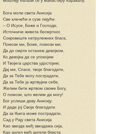
моштију налази се у манастиру Каракалу.
Бога моли света Анисија
Све клечећи и сузе лијући:
– O Исусе, Боже и Господе,
Источниче живота бесмртног,
Сокровиште нетрулежних блага,
Помози ми, Боже, помози ми,
Да до смрти останем девојком,
Ко девојка да се упокојим
И Твојега царства удостојим;
Дај ми, Спасе, твоје благодати,
Да за Тебе могу пострадати,
Да за Тебе ја жртвујем себе,
Желим бити жртвом своме Богу,
O помози, што желим да могу!
Бог услиши деву Анисију.
И даде joj Своје благодати.
Да за Њега може пострадати,
Сад у Рају света Анисија
Kao звезда међ звездама сија,
Kao ангел међ ангели блиста