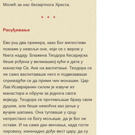
Молећ за нас бесмртнога Христа.
+   +   +
Расуђивање
Ево још два примера, како Бог милостиви 
помаже у невољи оне, који сe c вером у 
Њега надају. Блажена Теодора Кесаријска 
беше рођена у великашкој кући и дата у 
манастир Св. Ане на васпитање. Теодора се 
не само васпитаваше него и подвизаваше 
спремајући се да прими чин монашки. Цар 
Лав Исавријанин силом је извуче из 
манастира и обручи за једнога свога 
војводу. Теодора се противљаше браку свом 
душом, али беше немоћна као јагње у 
вучјим шапама. Она туговаше у срцу 
непрестано се Богу мољаше, да је Бог не 
остави. И на сами дан венчања, када гости 
пироваху, изненадно дође вест цару, да су 