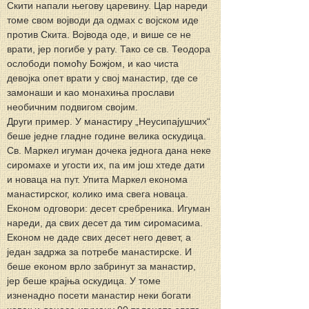
Скити напали његову царевину. Цар нареди 
томе свом војводи да одмах c војском иде 
против Скита. Војвода оде, и више се не 
врати, јер погибе у рату. Тако се св. Теодора 
ослободи помоћу Божјом, и као чиста 
девојка опет врати у свој манастир, где се 
замонаши и као монахиња прослави 
необичним подвигом својим.
Други пример. У манастиру „Неусипајушчих“ 
беше једне гладне године велика оскудица. 
Св. Маркел игуман дочека једнога дана неке 
сиромахе и угости их, па им још хтеде дати 
и новаца на пут. Упита Маркел економа 
манастирског, колико има свега новаца. 
Економ одговори: десет сребреника. Игуман 
нареди, да свих десет да тим сиромасима. 
Економ не даде свих десет него девет, a 
један задржа за потребе манастирске. И 
беше економ врло забринут за манастир, 
јер беше крајња оскудица. У томе 
изненадно посети манастир неки богати 