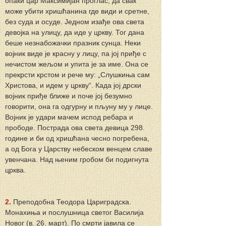
опаки цар Максимијан проглас, да свак 
може убити хришћанина где види и сретне, 
без суда и осуде. Једном изађе ова света 
девојка на улицу, да иде у цркву. Тог дана 
беше незнабожачки празник сунца. Неки 
војник виде је красну у лицу, па јој приђе с 
нечистом жељом и упита је за име. Она се 
прекрсти крстом и рече му: „Слушкиња сам 
Христова, и идем у цркву“. Када јој дрски 
војник приђе ближе и поче јој безумно 
говорити, она га одгурну и пљуну му у лице. 
Војник је удари мачем испод ребара и 
прободе. Пострада ова света девица 298. 
године и би од хришћана чесно погребена, 
а од Бога у Царству небеском венцем славе 
увенчана. Над њеним гробом би подигнута 
црква.
2.
 Преподобна Теодора Цариградска. 
Монахиња и послушница светог Василија 
Новог (в. 26. март). По смрти јавила се 