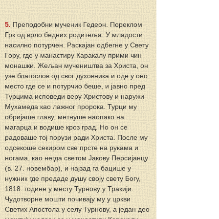
5. 
Преподобни мученик Гедеон. Пореклом 
Грк од врло бедних родитеља. У младости 
насилно потурчен. Раскајан одбегне у Свету 
Гору, где у манастиру Каракалу прими чин 
монашки. Жељан мучеништва за Христа, он 
узе благослов од свог духовника и оде у оно 
место где се и потурчио беше, и јавно пред 
Турцима исповеди веру Христову и наружи 
Мухамеда као лажног пророка. Турци му 
обријаше главу, метнуше наопако на 
магарца и водише кроз град. Но он се 
радоваше тој порузи ради Христа. После му 
одсекоше секиром све прсте на рукама и 
ногама, као негда светом Јакову Персијанцу 
(в. 27. новембар), и најзад га бацише у 
нужник где предаде душу своју свету Богу, 
1818. године у месту Турнову у Тракији. 
Чудотворне мошти почивају му у цркви 
Светих Апостола у селу Турнову, а један део 