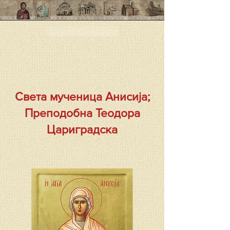
< < < Previous page
Света мученица Анисија;
Преподобна Теодора
Цариградска