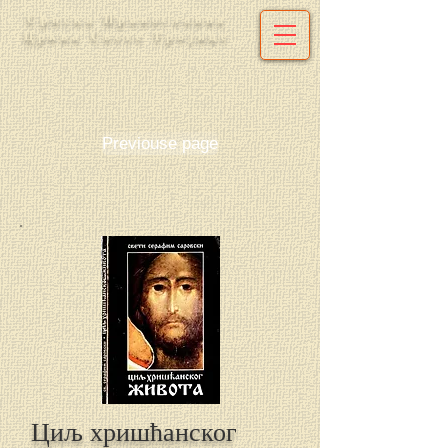
Српска Православна
Црква Свете Тројице
Previouse page
Циљ хришћанског