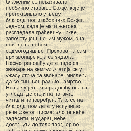
блаженим се показивало
необично старање Божје, које је
претсказивало у њему
благодатног изабраника Божјег.
Једном, када је мати његова
разгледала грађевину цркве,
започету још њеним мужем, она
поведе са собом
седмогод
ишњег Прохора на сам
врх звонаре која се зидала.
Несмотреношћу дете паде са
звонаре на земљу. Агатија се у
ужасу стрча са звонаре, мислећи
да се син њен разбио намртво.
Но са чуђењем и радошћу она га
угледа где стоји на ногама,
читав и неповређен. Тако се на
благодатном детету испунише
речи Светог Писма: Зло те неће
задесити, и ударац неће
досегнути до тела твог, јер ће
анђелима својим заповедити за