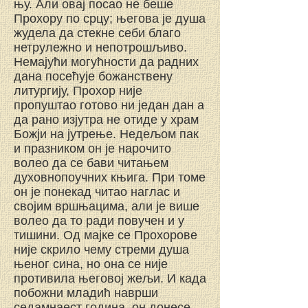
њу. Али овај посао не беше
Прохору по срцу; његова је душа
жудела да стекне себи благо
нетрулежно и непотрошљиво.
Немајући могућности да радних
дана посећује божанствену
литургију, Прохор није
пропуштао готово ни један дан а
да рано изјутра не отиде у храм
Божји на јутрење. Недељом пак
и празником он је нарочито
волео да се бави читањем
духовнопоучних књига. При томе
он је понекад читао наглас и
својим вршњацима, али је више
волео да то ради повучен и у
тишини. Од мајке се Прохорове
није скрило чему стреми душа
њеног сина, но она се није
противила његовој жељи. И када
побожни младић наврши
седамнаест година, он донесе