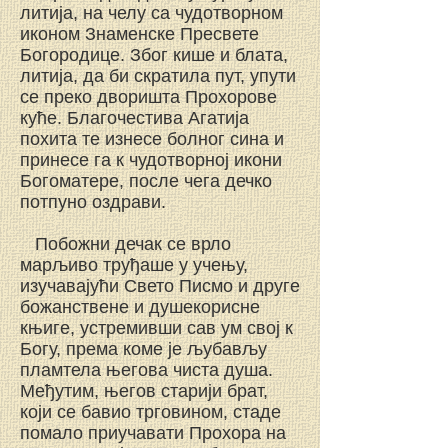
литија, на челу са чудотворном
иконом Знаменске Пресвете
Богородице. Због кише и блата,
литија, да би скратила пут, упути
се преко дворишта Прохорове
куће. Благочестива Агатија
похита те изнесе болног сина и
принесе га к чудотворној икони
Богоматере, после чега дечко
потпуно оздрави.
Побожни дечак се врло
марљиво труђаше у учењу,
изучавајући Свето Писмо и друге
божанствене и душекорисне
књиге, устремивши сав ум свој к
Богу, према коме је љубављу
пламтела његова чиста душа.
Међутим, његов старији брат,
који се бавио трговином, стаде
помало приучавати Прохора на