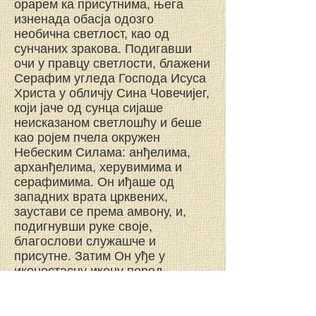
орарем ка присутнима, њега
изненада обасја одозго
необична светлост, као од
сунчаних зракова. Подигавши
очи у правцу светлости, блажени
Серафим угледа Господа Исуса
Христа у обличју Сина Човечијег,
који јаче од сунца сијаше
неисказаном светлошћу и беше
као ројем пчела окружен
Небеским Силама: анђелима,
арханђелима, херувимима и
серафимима. Он иђаше од
западних врата црквених,
заустави се према амвону, и,
подигнувши руке своје,
благослови служашче и
присутне. Затим Он уђе у
иконостасну икону поред
царских двери. – Срце
блаженога препуни се
неисказаном радошћу у слаткој