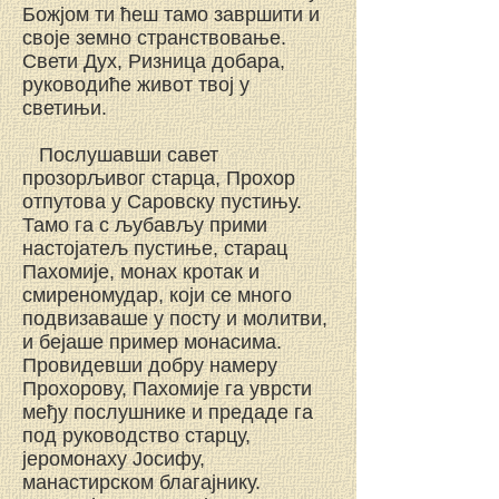
Божјом ти ћеш тамо завршити и
своје земно странствовање.
Свети Дух, Ризница добара,
руководиће живот твој у
светињи.
Послушавши савет
прозорљивог старца, Прохор
отпутова у Саровску пустињу.
Тамо га с љубављу прими
настојатељ пустиње, старац
Пахомије, монах кротак и
смиреномудар, који се много
подвизаваше у посту и молитви,
и бејаше пример монасима.
Провидевши добру намеру
Прохорову, Пахомије га уврсти
међу послушнике и предаде га
под руководство старцу,
јеромонаху Јосифу,
манастирском благајнику.