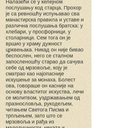
Налазећи се у келејном
послушању код старца, Прохор
је са ревношћу испуњавао сва
манастирска правила и уставе и
различна послушања братска: у
хлебари, у просфорници, у
столарници. Сем тога он је
вршио у храму дужност
црквењака. Никад он није бивао
беспослен, него се сталном
запосленошћу старао да сачува
себе од мрзовоље, коју је
сматрао као најопасније
искушење за монаха. Болест
ова, говораше он касније на
основу властитог искуства, лечи
се молитвом, уздржавањем од
празнословља, рукодељем,
читањем Светога Писма и
трпљењем, зато што се
мрзовоља и рађа из
малодушности, нехата и