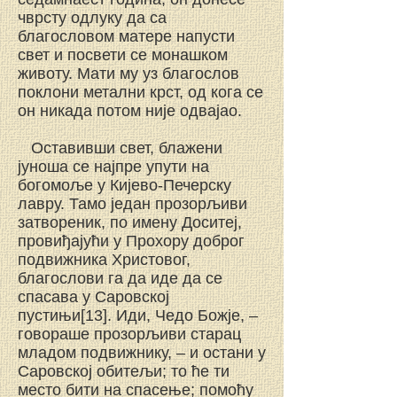
чврсту одлуку да са
благословом матере напусти
свет и посвети се монашком
животу. Мати му уз благослов
поклони метални крст, од кога се
он никада потом није одвајао.
Оставивши свет, блажени
јуноша се најпре упути на
богомоље у Кијево-Печерску
лавру. Тамо један прозорљиви
затвореник, по имену Доситеј,
провиђајући у Прохору доброг
подвижника Христовог,
благослови га да иде да се
спасава у Саровској
пустињи[13]. Иди, Чедо Божје, –
говораше прозорљиви старац
младом подвижнику, – и остани у
Саровској обитељи; то ће ти
место бити на спасење; помоћу