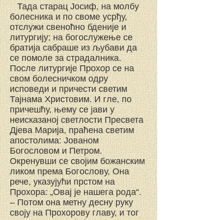
Тада старац Јосиф, на молбу
болесника и по своме усрђу,
отслужи свеноћно бденије и
литургију; на богослужење се
братија сабраше из љубави да
се помоле за страдалника.
После литургије Прохор се на
свом болесничком одру
исповеди и причести светим
Тајнама Христовим. И гле, по
причешћу, њему се јави у
неисказаној светлости Пресвета
Дјева Марија, праћена светим
апостолима: Јованом
Богословом и Петром.
Окренувши се својим божанским
ликом према Богослову, Она
рече, указујући прстом на
Прохора: „Овај је нашега рода“.
– Потом она метну десну руку
своју на Прохорову главу, и тог