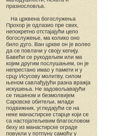
празнословља.
На црквена богослужења
Прохор је одлазио пре свих,
непокретно отстајајући цело
богослужење, ма колико оно
било дуго. Ван цркве он је волео
да се повлачи у своју келију.
Бавећи се рукодељем или ма
којим другим послушањем, он је
непрестано имао у памети и у
срцу Исусову молитву, силом
њеном савлађујући разна вражја
искушења. He задовољавајући
се тишином и безмолвијем
Саровске обитељи, млади
подвижник, угледајући се на
неке манастирске старце који се
са настојатељевим благословом
беху из манастирске ограде
повукли у потпуну самоћу у