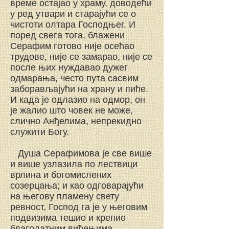
време остајао у храму, доводећи
у ред утвари и старајући се о
чистоти олтара Господњег. И
поред свега тога, блажени
Серафим готово није осећао
трудове, није се замарао, није се
после њих нуждавао дужег
одмарања, често пута сасвим
заборављајући на храну и пиће.
И када је одлазио на одмор, он
је жалио што човек не може,
слично Анђелима, непрекидно
служити Богу.
Душа Серафимова је све више
и више узлазила по лествици
врлина и богомислених
созерцања; и као одговарајући
на његову пламену свету
ревност, Господ га je y његовим
подвизима тешио и крепио
благодатним виђењима