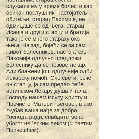
служаше му у време болести као
обичан послушник; настојатељ
обитељи, старац Пахомије, не
одмицаше се од њега; старац
Исаија и други старци и братија
такође се много стараху око
њега. Најзад, бојећи се за сам
живот болесников, настојатељ
Пахомије одлучно предложи
болеснику да се позове лекар.
Али блажени још одлучније одби
лекарску помоћ. Оче свети, рече
он старцу, ја сам предао себе
истинском Лекару душа и тела,
Господу нашем Исусу Христу и
Пречистој Матери Његовој; а ако
љубав ваша нађе за добро,
Господа ради, снабдите мене
убогог небеским леком (= светим
Причешћем).