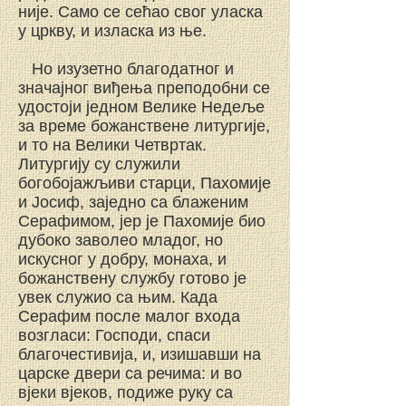
није. Само се сећао свог уласка
у цркву, и изласка из ње.
Но изузетно благодатног и
значајног виђења преподобни се
удостоји једном Велике Недеље
за време божанствене литургије,
и то на Велики Четвртак.
Литургију су служили
богобојажљиви старци, Пахомије
и Јосиф, заједно са блаженим
Серафимом, јер је Пахомије био
дубоко заволео младог, но
искусног у добру, монаха, и
божанствену службу готово је
увек служио са њим. Када
Серафим после малог входа
возгласи: Господи, спаси
благочестивија, и, изишавши на
царске двери са речима: и во
вјеки вјеков, подиже руку са