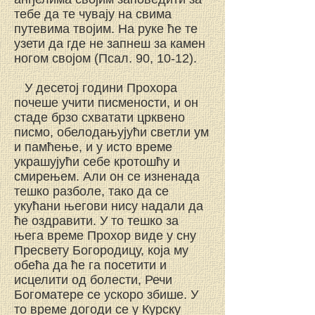
тебе да те чувају на свима
путевима твојим. На руке ће те
узети да где не запнеш за камен
ногом својом (Псал. 90, 10-12).
У десетој години Прохора
почеше учити писмености, и он
стаде брзо схватати црквено
писмо, обелодањујући светли ум
и памћење, и у исто време
украшујући себе кротошћу и
смирењем. Али он се изненада
тешко разболе, тако да се
укућани његови нису надали да
ће оздравити. У то тешко за
њега време Прохор виде у сну
Пресвету Богородицу, која му
обећа да ће га посетити и
исцелити од болести, Речи
Богоматере се ускоро збише. У
то време догоди се у Курску