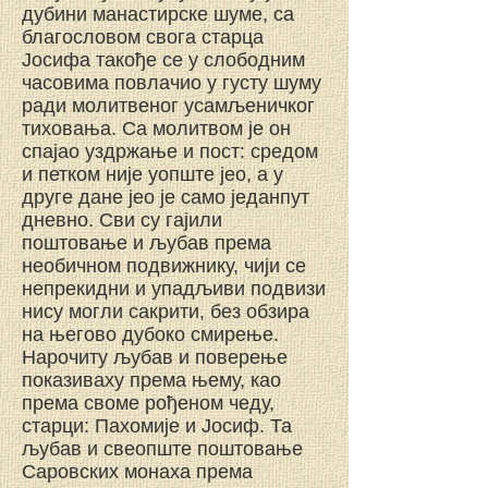
дубини манастирске шуме, са
благословом свога старца
Јосифа такође се у слободним
часовима повлачио у густу шуму
ради молитвеног усамљеничког
тиховања. Са молитвом је он
спајао уздржање и пост: средом
и петком није уопште јео, a y
друге дане јео је само једанпут
дневно. Сви су гајили
поштовање и љубав према
необичном подвижнику, чији се
непрекидни и упадљиви подвизи
нису могли сакрити, без обзира
на његово дубоко смирење.
Нарочиту љубав и поверење
показиваху према њему, као
према своме рођеном чеду,
старци: Пахомије и Јосиф. Та
љубав и свеопште поштовање
Саровских монаха према