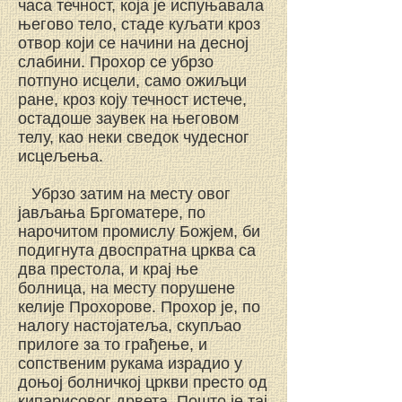
часа течност, која је испуњавала
његово тело, стаде куљати кроз
отвор који се начини на десној
слабини. Прохор се убрзо
потпуно исцели, само ожиљци
ране, кроз коју течност истече,
остадоше заувек на његовом
телу, као неки сведок чудесног
исцељења.
Убрзо затим на месту овог
јављања Бргоматере, по
нарочитом промислу Божјем, би
подигнута двоспратна црква са
два престола, и крај ње
болница, на месту порушене
келије Прохорове. Прохор је, по
налогу настојатеља, скупљао
прилоге за то грађење, и
сопственим рукама израдио у
доњој болничкој цркви престо од
кипарисовог дрвета. Пошто је тај