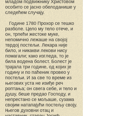
младом подвижнику Христовом
особито се јасно обелоданише у
следећем случају.
Године 1780 Прохор се тешко
разболе. Цело му тело отече, и
он, трпећи жестоке муке,
непомично лежаше на својој
тврдој постељи. Лекара није
било, и никакви лекови нису
помагали; како изгледа, то је
била водена болест. Болест је
трајала три године, од којих је
годину и по паћеник провео у
постељи. И за све то време из
његових уста не изиђе реч
роптања; он свега себе, и тело и
душу, беше предао Господу, и
непрестано се мољаше, сузама
својим натапајући постељу своју.
Његов духовни отац и
наставник, старац Јосиф,