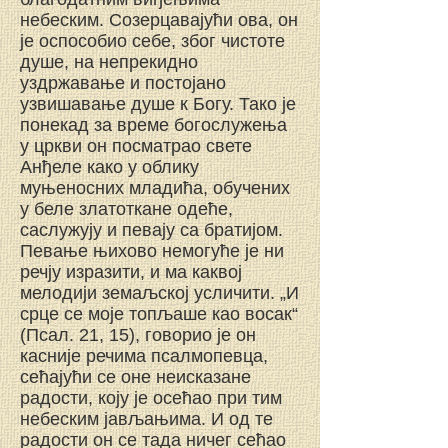
небеским. Созерцавајући ова, он
је оспособио себе, због чистоте
душе, на непрекидно
уздржавање и постојано
узвишавање душе к Богу. Тако је
понекад за време богослужења
у цркви он посматрао свете
Анђеле како у облику
муњеносних младића, обучених
у беле златоткане одеће,
саслужују и певају са братијом.
Певање њихово немогуће је ни
речју изразити, и ма каквој
мелодији земаљској усличити. „И
срце се моје топљаше као восак“
(Псал. 21, 15), говорио је он
касније речима псалмопевца,
сећајући се оне неисказане
радости, коју је осећао при тим
небеским јављањима. И од те
радости он се тада ничег сећао