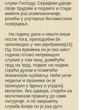
служи Господу. Серафим удвоји
своје трудове и подвиге и стаде
живети још усамљеничкије,
ронећи у унутарње богомислено
созерцање.
На годину дана и нешто више
после тога, преподобни би
произведен у чин јерођакона[15].
Од тога времена он је око шест
година готово непрекидно
служио у том чину, домећући
труд на труд, подвиг на подвиг,
горећи духом и пламтећи
божанском љубављу. Ноћи уочи
недеље и празника он је
проводио у бдењу и усрдној
молитви, без одмора, стојећи на
молитвеном правилу до саме
литургије. A пo завршетку
службе Божје он је још дуго