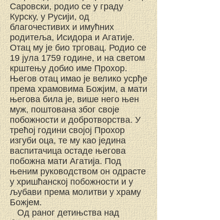
Саровски, родио се у граду
Курску, у Русији, од
благочестивих и имућних
родитеља, Исидора и Агатије.
Отац му је био трговац. Родио се
19 јула 1759 године, и на светом
крштењу добио име Прохор.
Његов отац имао је велико усрђе
према храмовима Божјим, а мати
његова била је, више него њен
муж, поштована због своје
побожности и добротворства. У
трећој години својој Прохор
изгуби оца, те му као једина
васпитачица остаде његова
побожна мати Агатија. Под
њеним руководством он одрасте
у хришћанској побожности и у
љубави према молитви у храму
Божјем.
Од раног детињства над