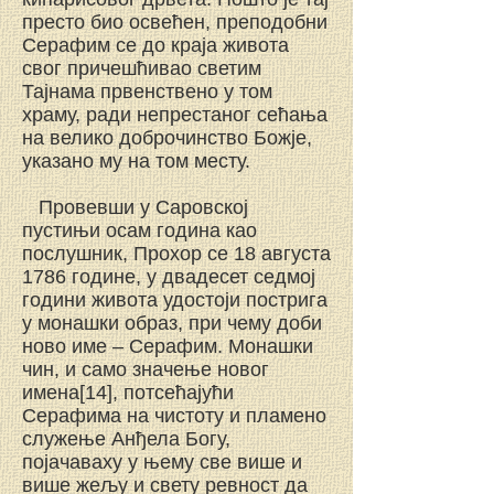
престо био освећен, преподобни
Серафим се до краја живота
свог причешћивао светим
Тајнама првенствено у том
храму, ради непрестаног сећања
на велико доброчинство Божје,
указано му на том месту.
Провевши у Саровској
пустињи осам година као
послушник, Прохор се 18 августа
1786 године, у двадесет седмој
години живота удостоји пострига
у монашки образ, при чему доби
ново име – Серафим. Монашки
чин, и само значење новог
имена[14], потсећајући
Серафима на чистоту и пламено
служење Анђела Богу,
појачаваху у њему све више и
више жељу и свету ревност да