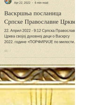
СПЦ Свете Тројице
Apr 22, 2022
6 min read
Васкршња посланица
Српске Православне Цркве
22. Април 2022 - 9:12 Српска Православна
Црква својој духовној деци о Васкрсу
2022. године +ПОРФИРИЈЕ по милости
Божјој Православни...