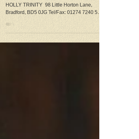
ЦРКВА СВЕТЕ ТРОЈИЦЕ
SERBIAN ORTHODOX CHURCH OF THE
HOLLY TRINITY ​ 98 Little Horton Lane,
Bradford, BD5 0JG Tel/Fax: 01274 7240 585
Свештеник: Жарко Д. Недић...