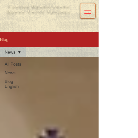
Српска Православна
Црква Свете Тројице
Blog
News
All Posts
News
Blog
English