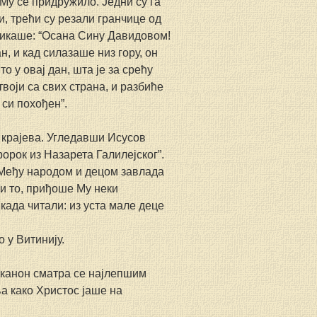
Му се придружило. Једни су га 
, трећи су резали гранчице од 
овикаше: “Осана Сину Давидовом! 
, и кад силазаше низ гору, он 
о у овај дан, шта је за срећу 
твоји са свих страна, и разбиће 
 си похођен”.
 крајева. Угледавши Исусов 
ророк из Назарета Галилејског”. 
. Међу народом и децом завлада 
 то, приђоше Му неки 
када читали: из уста мале деце 
 у Витинију.
 канон сматра се најлепшим 
а како Христос јаше на 