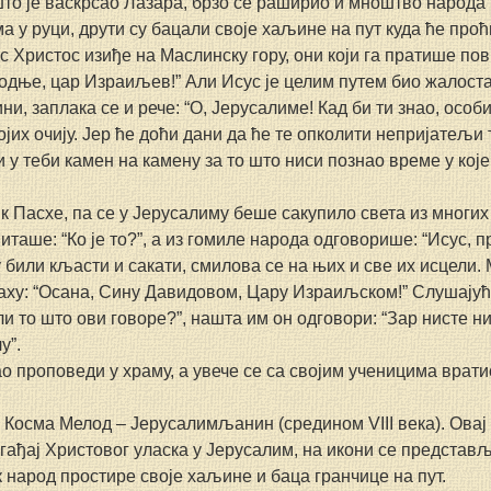
то је васкрсао Лазара, брзо се раширио и мноштво народа 
 у руци, друти су бацали своје хаљине на пут куда ће проћи
ус Христос изиђе на Маслинску гору, они који га пратише п
одње, цар Израиљев!” Али Исус је целим путем био жалостан
и, заплака се и рече: “О, Јерусалиме! Кад би ти знао, особит
војих очију. Јер ће доћи дани да ће те опколити непријатељи 
и у теби камен на камену за то што ниси познао време у које
 Пасхе, па се у Јерусалиму беше сакупило света из многих
иташе: “Ко је то?”, а из гомиле народа одговорише: “Исус, п
у били кљасти и сакати, смилова се на њих и све их исцели
ху: “Осана, Сину Давидовом, Цару Израиљском!” Слушајући
и то што ови говоре?”, нашта им он одговори: “Зар нисте ни
у”.
о проповеди у храму, а увече се са својим ученицима вратио
е Косма Мелод – Јерусалимљанин (средином VIII века). Овај
гађај Христовог уласка у Јерусалим, на икони се представљ
к народ простире своје хаљине и баца гранчице на пут.