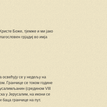
Христе Боже, тјемже и ми јако 
агословен грјадиј во имја 
 освећују се у недељу на 
м. Гранчице се током године 
русалимљанин (средином VIII 
ка у Јерусалим, на икони се 
 баца гранчице на пут.