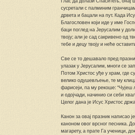
Глас да долази Спаситељ, онај ш
сусретали с палминим гранчицама
дрвета и бацали на пут. Када Ис
Благословен који иде у име Госп
баци поглед на Јерусалим у долин
твоју; али је сад сакривено од т
тебе и децу твоју и неће оставит
Све се то дешавало пред празник
улазак у Јерусалим, многи се зап
Потом Христос уђе у храм, где с
велико одушевљење, те му клица
фарисеји, па му рекоше: “Чујеш л
и одојчади, начинио си себи хвал
Целог дана је Исус Христос држа
Канон за овај празник написао ј
каноном овог врсног песника. До
магарету, а прате Га ученици, до