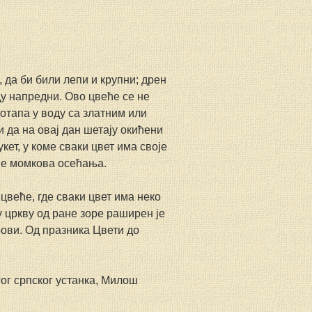
 да би били лепи и крупни; дрен 
у напредни. Ово цвеће се не 
отапа у воду са златним или 
 да на овај дан шетају окићени 
т, у коме сваки цвет има своје 
аје момкова осећања.
веће, где сваки цвет има неко 
у цркву од ране зоре раширен је 
рови. Од празника Цвети до 
гог српског устанка, Милош 