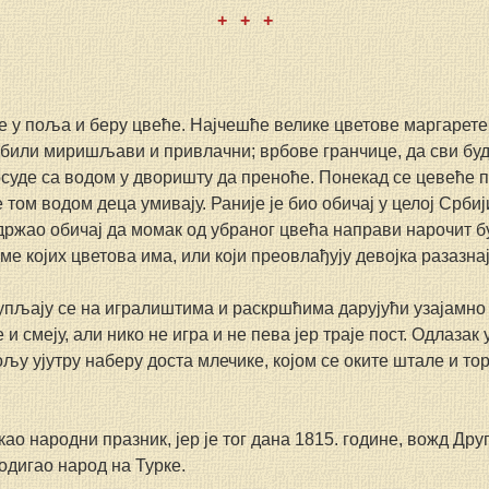
+   +   +
е у поља и беру цвеће. Најчешће велике цветове маргарете,
и били миришљави и привлачни; врбове гранчице, да сви буд
осуде са водом у дворишту да преноће. Понекад се цевеће п
том водом деца умивају. Раније је био обичај у целој Србији
жао обичај да момак од убраног цвећа направи нарочит буке
оме којих цветова има, или који преовлађују девојка разазн
упљају се на игралиштима и раскршћима дарујући узајамно ц
и смеју, али нико не игра и не пева јер траје пост. Одлазак 
љу ујутру наберу доста млечике, којом се оките штале и то
ао народни празник, јер је тог дана 1815. године, вожд Дру
одигао народ на Турке.