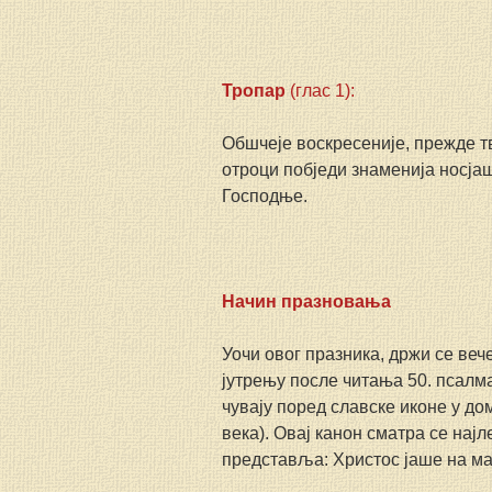
Тропар 
(глас 1):
Обшчеје воскресеније, прежде тво
отроци побједи знаменија носјаш
Господње.
Начин празновања
Уочи овог празника, држи се веч
јутрењу после читања 50. псалм
чувају поред славске иконе у до
века). Овај канон сматра се нај
представља: Христос јаше на маг