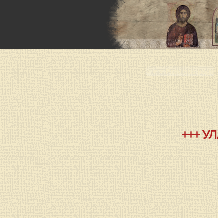
< < < Previous page
+++ У