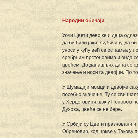
Народни обичаји
Уочи Цвети девојке и деца одлаз
да би били јаки; љубичицу, да б
уноси у кућу већ се оставља у п
сребрним прстеновима и онда се 
цвећем. До данашњих дана се одр
значење и носи га девојци. По т
У Шумадији момци и девојке сак
посебно значење. Ту се сви шале 
у Херцеговини, док у Поповом по
Духова, цвеће се не бере.
У Србији су Цвети празновани и к
Обреновић, код цркве у Такову п