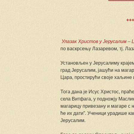
++
Улазак Христов у Јерусалим
– 
по васкрсењу Лазаревом, тј. Ла
Установљен у Јерусалиму крајем 
град Јерусалим, јашући на магаре
Цара, простирући своје хаљине 
Тога дана је Исус Христос, пра
села Витфага, у подножју Маслинс
магарицу привезану и магаре с њ
ће их дати”. Ученици урадише как
Јерусалим.