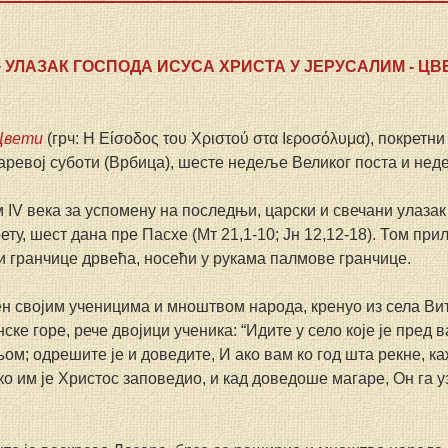
+ УЛАЗАК ГОСПОДА ИСУСА ХРИСТА У ЈЕРУСАЛИМ - ЦВ
Цвети
 (грч: Η Είσοδος του Χριστού στα Ιεροσόλυμα), покретни
заревој суботи (Врбица), шесте недеље Великог поста и нед
IV века за успомену на последњи, царски и свечани улазак
ту, шест дана пре Пасхе (Мт 21,1-10; Јн 12,12-18). Том прил
и гранчице дрвећа, носећи у рукама палмове гранчице.
ћен својим ученицима и мноштвом народа, кренуо из села Ви
ке горе, рече двојици ученика: “Идите у село које је пред в
ом; одрешите је и доведите, И ако вам ко год шта рекне, каж
о им је Христос заповедио, и кад доведоше магаре, Он га уз