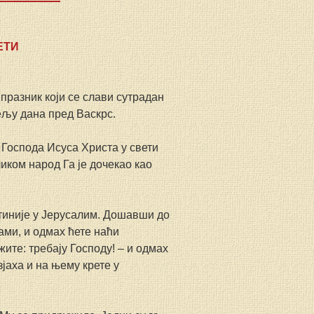
ЕТИ
 празник који се слави сутрадан 
ељу дана пред Васкрс.
 Господа Исуса Христа у свети 
иком народ Га је дочекао као 
тиније у Јерусалим. Дошавши до 
ами, и одмах ћете наћи 
ите: требају Господу! – и одмах 
јаха и на њему крете у 