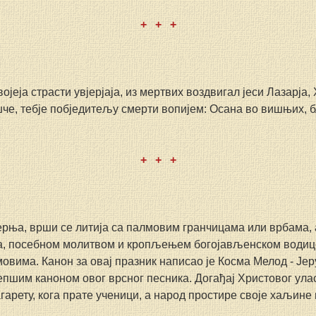
+   +   +
јеја страсти увјерјаја, из мертвих воздвигал јеси Лазарја, 
че, тебје побједитељу смерти вопијем: Осана во вишњих, бл
+   +   +
ерња, врши се литија са палмовим гранчицама или врбама, а
а, посебном молитвом и кропљењем богојављенском водицо
мовима. Канон за овај празник написао је Косма Мелод - Је
лепшим каноном овог врсног песника. Догађај Христовог улас
арету, кога прате ученици, а народ простире своје хаљине и